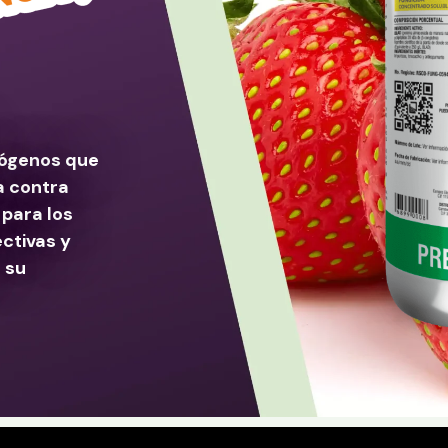
ógenos que
a contra
 para los
ectivas y
 su