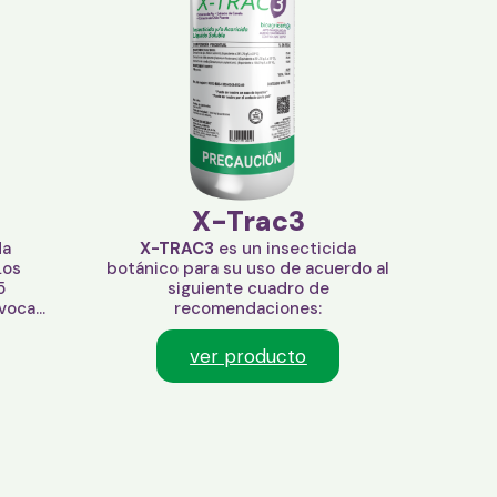
X-Trac3
da
X-TRAC3
es un insecticida
Los
botánico para su uso de acuerdo al
5
siguiente cuadro de
oca...
recomendaciones:
ver producto