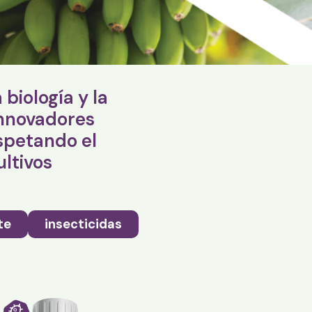
biología y la
innovadores
spetando el
ltivos
te
insecticidas