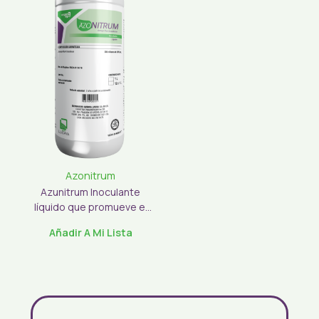
Azonitrum
Azunitrum Inoculante
líquido que promueve el
crecimiento de las raíces
Añadir A Mi Lista
y fija nitrógeno. Mejora...