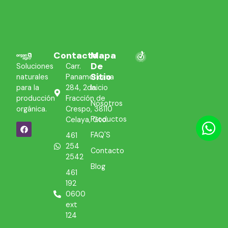
Contacto
Mapa
De
Soluciones
Carr.
Sitio
naturales
Panamericana
para la
284, 2da.
Inicio
producción
Fracción de
Nosotros
orgánica.
Crespo, 38110
Productos
Celaya, Gto.
FAQ'S
461
254
Contacto
2542
Blog
461
192
0600
ext
124