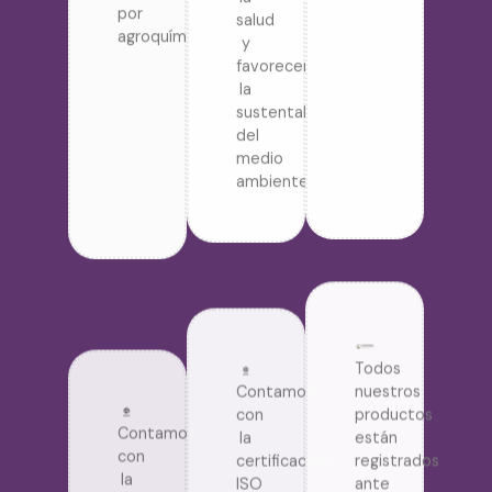
agroquímicos.
salud
y
favorecer
la
sustentabilidad
del
medio
ambiente.
Todos
Contamos
Contamos
nuestros
con
con
productos
la
la
están
certificación
certificación
registrados
ISO
ISO
ante
9001:2015,
14001:2015,
COFEPRIS.
que