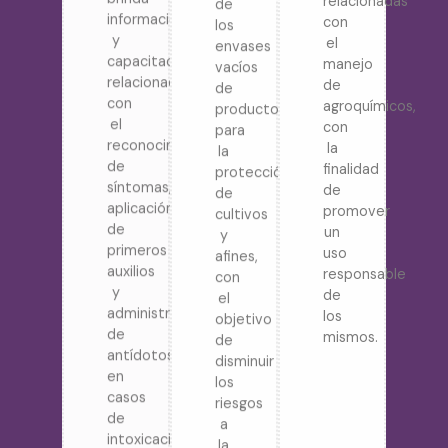
información
de
relacionadas
y
los
con
capacitación
envases
el
relacionada
vacíos
manejo
con
de
de
el
productos
agroquímicos,
reconocimiento
para
con
de
la
la
síntomas,
protección
finalidad
aplicación
de
de
de
cultivos
promover
primeros
y
un
auxilios
afines,
uso
y
con
responsable
administración
el
de
de
objetivo
los
antídotos
de
mismos.
en
disminuir
casos
los
de
riesgos
intoxicación
a
por
la