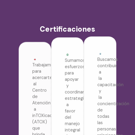
Certificaciones
Trabajamos
Sumamos
Buscamos
para
esfuerzos
contribuir
acercarte
para
a
al
apoyar
la
Centro
y
capacitación
de
coordinar
y
Atención
estrategias
la
a
a
concientización
inTOXicaciones
favor
de
(ATOX)
del
todas
que
manejo
las
brinda
integral
personas