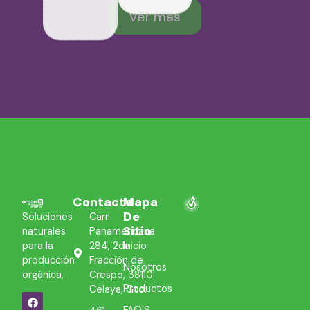
Ver más
Contacto
Mapa
De
Soluciones
Carr.
Sitio
naturales
Panamericana
para la
284, 2da.
Inicio
producción
Fracción de
Nosotros
orgánica.
Crespo, 38110
Productos
Celaya, Gto.