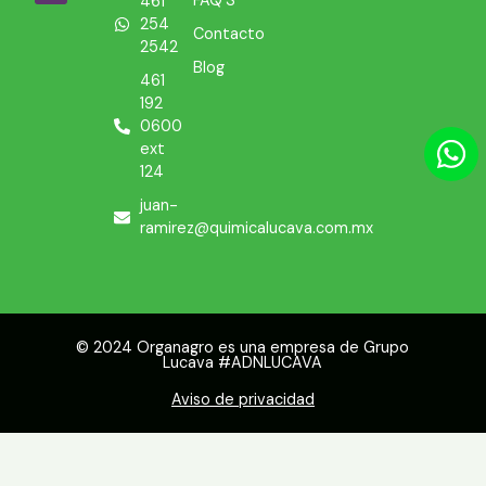
FAQ'S
461
254
Contacto
2542
Blog
461
192
0600
ext
124
juan-
ramirez@quimicalucava.com.mx
© 2024 Organagro es una empresa de Grupo
Lucava #ADNLUCAVA
Aviso de privacidad