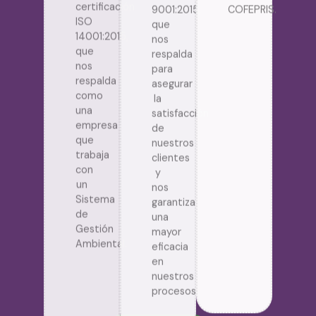
que
nos
nos
respalda
respalda
para
como
asegurar
una
la
empresa
satisfacción
que
de
trabaja
nuestros
con
clientes
un
y
Sistema
nos
de
garantiza
Gestión
una
Ambiental.
mayor
eficacia
en
nuestros
procesos.