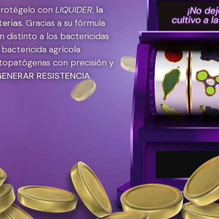
. Protégelo con
LIQUIDER
,
la
terias
. Gracias a su fórmula
distinto a los bactericidas
 bactericida agrícola
fitopatógenas con precisión y
GENERAR RESISTENCIA
.