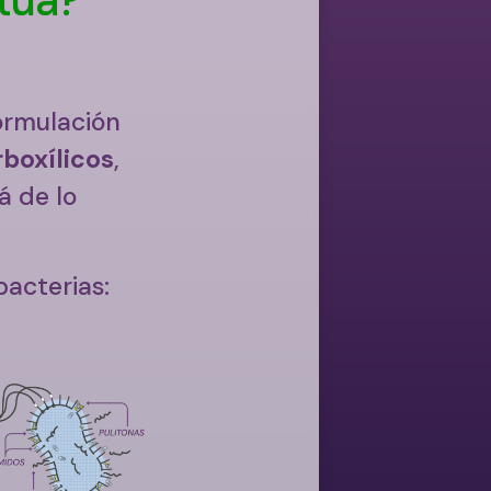
formulación
rboxílicos
,
á de lo
bacterias: